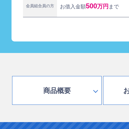
500
万円
会員組合員の方
お借入金額
まで
商品概要