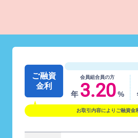
ご融資
会員組合員の方
3.20
金利
年
%
お取引内容によりご融資金利