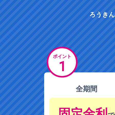
ろうきん
ポイント
1
全期間
固定金利