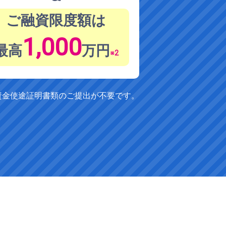
ご融資限度額は
1,000
最高
万円
※2
、資金使途証明書類のご提出が不要です。