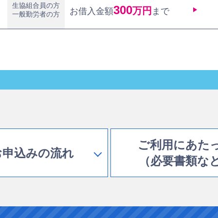
生協組合員の方
300
万円
お借入金額
まで
一般勤労者の方
ご利用にあた
お申込みの流れ
（必要書類な