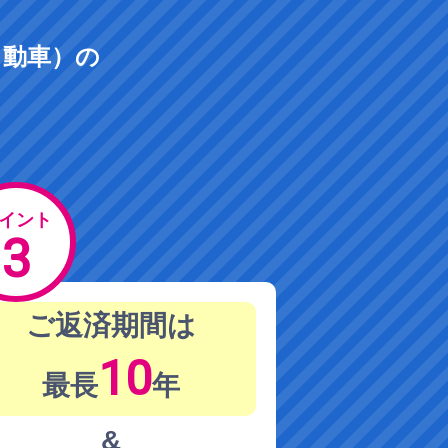
自動車）の
イント
3
ご返済期間は
10
最長
年
&