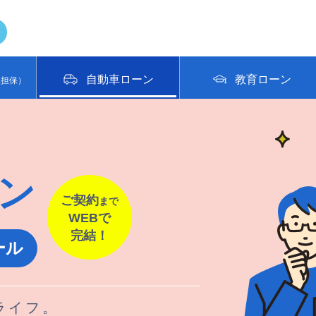
自動車ローン
教育ローン
無担保）
ン
ご契約
まで
WEBで
完結！
ール
ライフ。