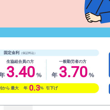
固定金利
（保証料込）
生協組合員の方
一般勤労者の方
3.40
3.70
年
%
年
%
0.3
から 最大
年
%
引下げ