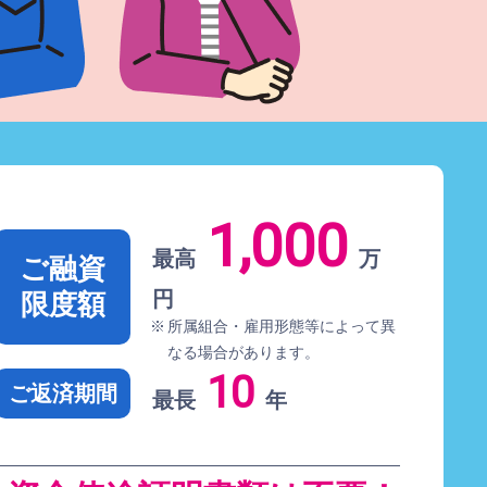
1,000
最高
万
ご融資
円
限度額
所属組合・雇用形態等によって異
なる場合があります。
10
ご返済期間
最長
年