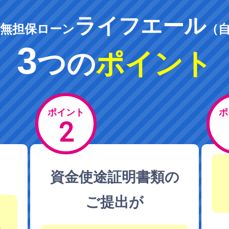
ライフエール
無担保ローン
（
3
つの
ポイント
ポイント
ポ
2
資金使途証明書類の
ご提出が