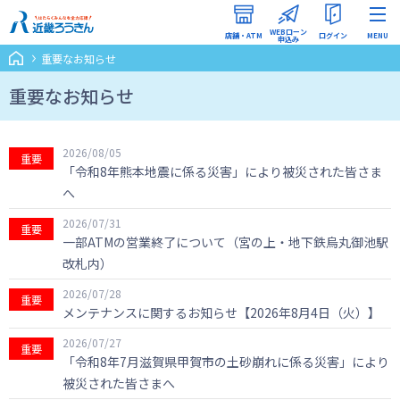
WEBローン
店舗・ATM
ログイン
MENU
申込み
重要なお知らせ
インターネットバンキング
（ろうきんダイレクト）
重要なお知らせ
WEBローン申込みマイページ
2026/08/05
重要
「令和8年熊本地震に係る災害」により被災された皆さま
へ
2026/07/31
重要
一部ATMの営業終了について（宮の上・地下鉄烏丸御池駅
改札内）
2026/07/28
重要
メンテナンスに関するお知らせ【2026年8月4日（火）】
2026/07/27
重要
「令和8年7月滋賀県甲賀市の土砂崩れに係る災害」により
被災された皆さまへ