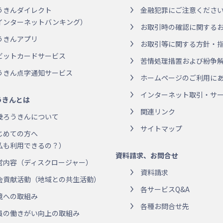
うきんダイレクト
金融犯罪にご注意くださ
インターネットバンキング）
お取引時の確認に関する
うきんアプリ
お取引等に関する方針・
ビットカードサービス
苦情処理措置および紛争
うきん点字通知サービス
ホームページのご利用に
インターネット取引・サー
うきんとは
関連リンク
畿ろうきんについて
サイトマップ
じめての方へ
私も利用できるの？）
資料請求、お問合せ
営内容（ディスクロージャー）
資料請求
会貢献活動（地域との共生活動）
各サービスQ&A
境への取組み
各種お問合せ先
員の働きがい向上の取組み