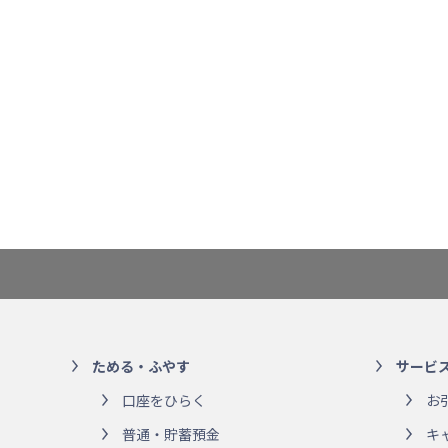
ためる・ふやす
サービ
口座をひらく
お
普通・貯蓄預金
キ