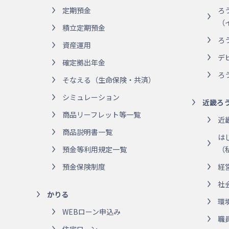
定期預金
ろ
（
積立定期預金
ろ
資産運用
デ
確定拠出年金
ろ
そなえる（生命保険・共済）
シミュレーション
近畿ろ
商品リーフレット等一覧
近
商品説明書一覧
は
預金等利用規定一覧
（
預金保険制度
経
社
かりる
環
WEBローン申込み
職