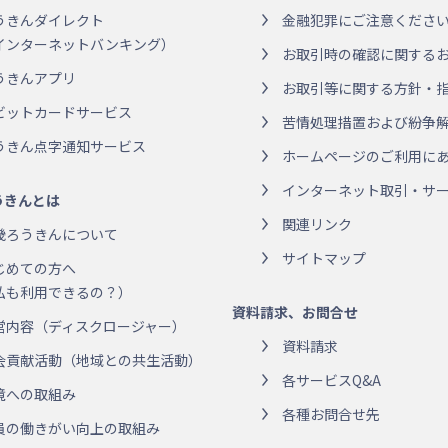
うきんダイレクト
金融犯罪にご注意くださ
インターネットバンキング）
お取引時の確認に関する
うきんアプリ
お取引等に関する方針・
ビットカードサービス
苦情処理措置および紛争
うきん点字通知サービス
ホームページのご利用に
インターネット取引・サー
うきんとは
関連リンク
畿ろうきんについて
サイトマップ
じめての方へ
私も利用できるの？）
資料請求、お問合せ
営内容（ディスクロージャー）
資料請求
会貢献活動（地域との共生活動）
各サービスQ&A
境への取組み
各種お問合せ先
員の働きがい向上の取組み