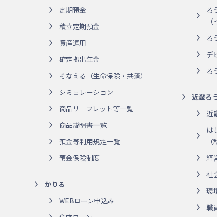
定期預金
ろ
（
積立定期預金
ろ
資産運用
デ
確定拠出年金
ろ
そなえる（生命保険・共済）
シミュレーション
近畿ろ
商品リーフレット等一覧
近
商品説明書一覧
は
預金等利用規定一覧
（
預金保険制度
経
社
かりる
環
WEBローン申込み
職