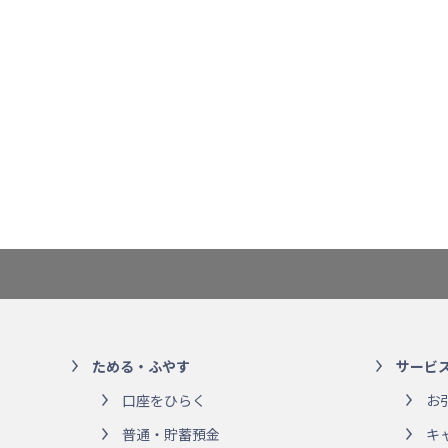
ためる・ふやす
サービ
口座をひらく
お
普通・貯蓄預金
キ