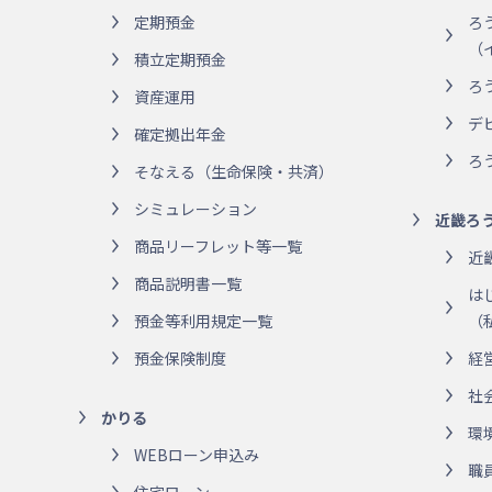
定期預金
ろ
（
積立定期預金
ろ
資産運用
デ
確定拠出年金
ろ
そなえる（生命保険・共済）
シミュレーション
近畿ろ
商品リーフレット等一覧
近
商品説明書一覧
は
預金等利用規定一覧
（
預金保険制度
経
社
かりる
環
WEBローン申込み
職