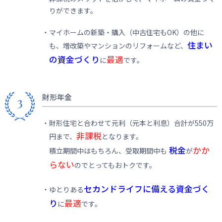
りができます。
・マイホームの新築・購入（中古住宅もOK）の他に
住まい
も、増改築やマンションのリフォームなど、
の資金づくり
最適
に
です。
財形年金
・財形住宅と合わせて元利（元本と利息）合計が550万
非課税
円まで、
となります。
税金
かか
積立期間中はもちろん、受取期間中も
が
らない
のでとってもおトクです。
セカンドライフに備える資金づく
・ゆとりある
り
最適
に
です。