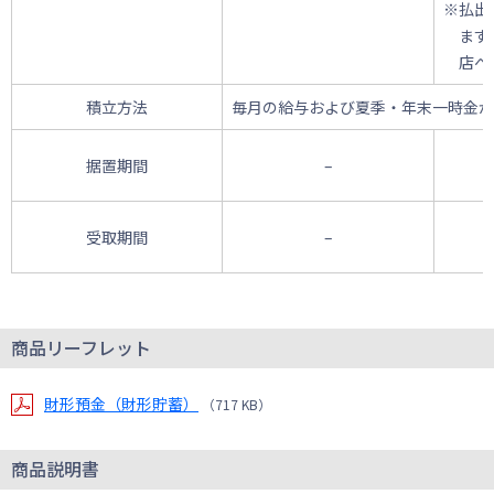
※払出
ます
店へ
積立方法
毎月の給与および夏季・年末一時金か
据置期間
–
受取期間
–
商品リーフレット
財形預金（財形貯蓄）
（717 KB）
商品説明書