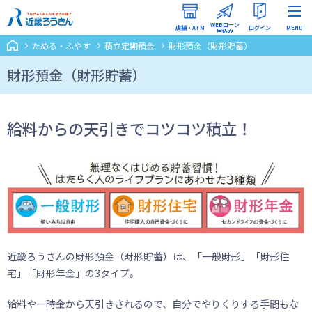
WEBローン
店舗・ATM
ログイン
MENU
申込み
ためる・ふやす
積立定期預金
財形預金（財形貯蓄）
インターネットバンキング
（ろうきんダイレクト）
財形預金（財形貯蓄）
WEBローン申込みマイページ
給料からの天引きでコツコツ積立！
近畿ろうきんの財形預金（財形貯蓄）は、「一般財形」「財形住
宅」「財形年金」の3タイプ。
給料や一時金から天引きされるので、自分でやりくりする手間もな