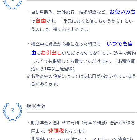
お使いみち
・自動車購入、海外旅行、結婚資金など、
自由
は
です。「手元にあると使っちゃうから」とい
う人には、特におすすめです。
いつでも自
・積立中に資金が必要になった時でも、
由
お引出し
に
いただけるので安心です。途中で解約
しなくても継続してお積立いただけます。（お積立開
始から1年以上経過後）
※お勤め先の企業によっては支払日が指定されている場
合があります。
財形住宅
・財形年金と合わせて元利（元本と利息）合計が550万
非課税
円まで、
となります。
非課税のメリットを活かして、マイホームの資金づく