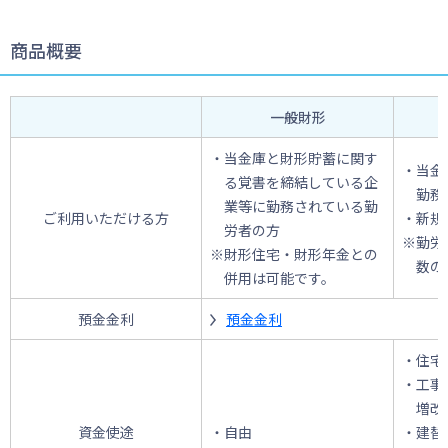
商品概要
一般財形
・当金庫と財形貯蓄に関す
・当金
る覚書を締結している企
勤務
業等に勤務されている勤
ご利用いただける方
・新規
労者の方
※勤労
※財形住宅・財形年金との
数の
併用は可能です。
預金金利
預金金利
・住宅
・工事
増改
資金使途
・自由
・建替