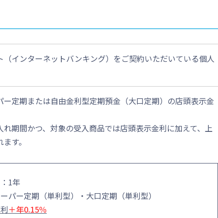
ト（インターネットバンキング）をご契約いただいている個人
パー定期または自由金利型定期預金（大口定期）の店頭表示金
。
入れ期間かつ、対象の受入商品では店頭表示金利に加えて、上
れます。
：1年
スーパー定期（単利型）・大口定期（単利型）
金利
＋年0.15％