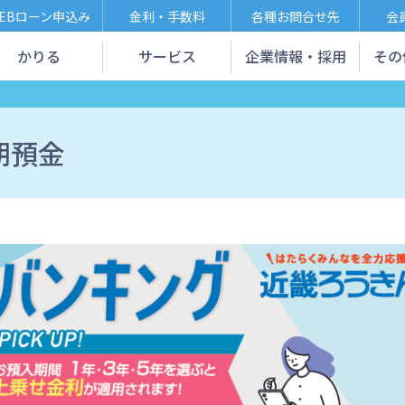
EBローン申込み
金利・手数料
各種お問合せ先
会
かりる
サービス
企業情報・採用
その
期預金