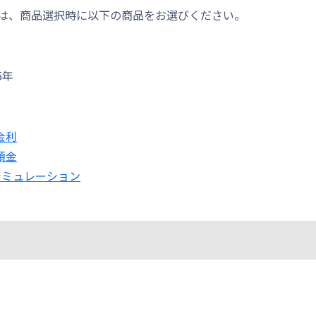
は、商品選択時に以下の商品をお選びください。
5年
金利
預金
シミュレーション