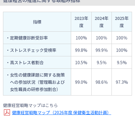
健康経営の推進に関する取組み指標
2023年
2024年
2025年
指標
度
度
度
・定期健康診断受診率
100%
100％
100％
・ストレスチェック受検率
99.8%
99.9％
100%
・高ストレス者割合
10.5%
9.5％
9.5%
・女性の健康課題に関する施策
への参加状況（管理職および
99.0%
98.6％
97.3%
女性職員の研修参加割合）
健康経営戦略マップはこちら
健康経営戦略マップ（2026年度 保健衛生活動計画）