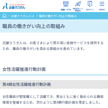
WEBローン
店舗・ATM
ログイン
MENU
申込み
近畿ろうきんとは
職員の働きがい向上の取組み
インターネットバンキング
（ろうきんダイレクト）
職員の働きがい向上の取組み
WEBローン申込みマイページ
近畿ろうきんは、お客さまにより質の高い金融サービスを提供する
ため、職員の働きがいを高める取組みを進めています。
女性活躍推進行動計画
第4期女性活躍推進行動計画
女性職員が管理職として活躍でき、男女ともに長く勤められる職場
環境を整備するため、次のように第4期行動計画を策定しました。