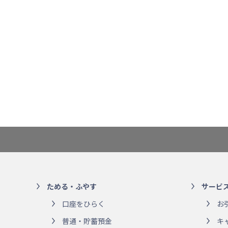
ためる・ふやす
サービ
口座をひらく
お
普通・貯蓄預金
キ