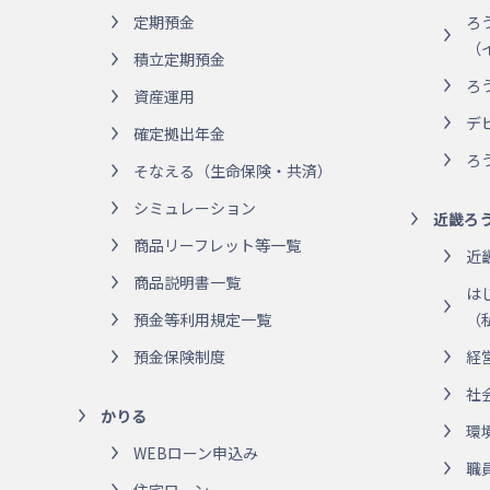
定期預金
ろ
（
積立定期預金
ろ
資産運用
デ
確定拠出年金
ろ
そなえる（生命保険・共済）
シミュレーション
近畿ろ
商品リーフレット等一覧
近
商品説明書一覧
は
預金等利用規定一覧
（
預金保険制度
経
社
かりる
環
WEBローン申込み
職