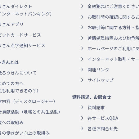
うきんダイレクト
金融犯罪にご注意くださ
インターネットバンキング）
お取引時の確認に関する
うきんアプリ
お取引等に関する方針・
ビットカードサービス
苦情処理措置および紛争
うきん点字通知サービス
ホームページのご利用に
インターネット取引・サー
うきんとは
関連リンク
畿ろうきんについて
サイトマップ
じめての方へ
私も利用できるの？）
資料請求、お問合せ
営内容（ディスクロージャー）
資料請求
会貢献活動（地域との共生活動）
各サービスQ&A
境への取組み
各種お問合せ先
員の働きがい向上の取組み