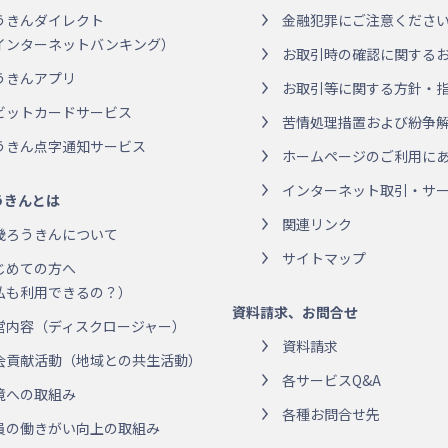
うきんダイレクト
金融犯罪にご注意くださ
インターネットバンキング）
お取引時の確認に関する
うきんアプリ
お取引等に関する方針・
ビットカードサービス
苦情処理措置および紛争
うきん点字通知サービス
ホームページのご利用に
インターネット取引・サー
うきんとは
関連リンク
畿ろうきんについて
サイトマップ
じめての方へ
私も利用できるの？）
資料請求、お問合せ
営内容（ディスクロージャー）
資料請求
会貢献活動（地域との共生活動）
各サービスQ&A
境への取組み
各種お問合せ先
員の働きがい向上の取組み