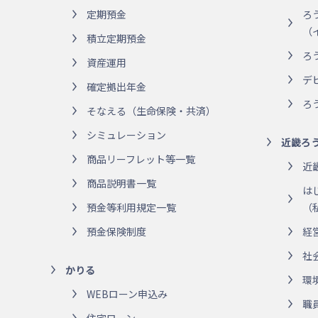
定期預金
ろ
（
積立定期預金
ろ
資産運用
デ
確定拠出年金
ろ
そなえる（生命保険・共済）
シミュレーション
近畿ろ
商品リーフレット等一覧
近
商品説明書一覧
は
預金等利用規定一覧
（
預金保険制度
経
社
かりる
環
WEBローン申込み
職