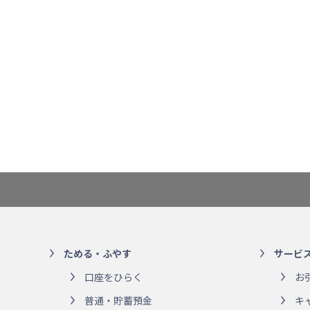
ためる・ふやす
サービ
口座をひらく
お
普通・貯蓄預金
キ