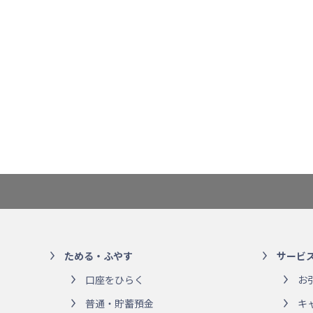
ためる・ふやす
サービ
口座をひらく
お
普通・貯蓄預金
キ