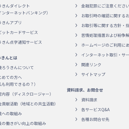
うきんダイレクト
金融犯罪にご注意くださ
インターネットバンキング）
お取引時の確認に関する
うきんアプリ
お取引等に関する方針・
ビットカードサービス
苦情処理措置および紛争
うきん点字通知サービス
ホームページのご利用に
インターネット取引・サー
うきんとは
関連リンク
畿ろうきんについて
サイトマップ
じめての方へ
私も利用できるの？）
資料請求、お問合せ
営内容（ディスクロージャー）
資料請求
会貢献活動（地域との共生活動）
各サービスQ&A
境への取組み
各種お問合せ先
員の働きがい向上の取組み