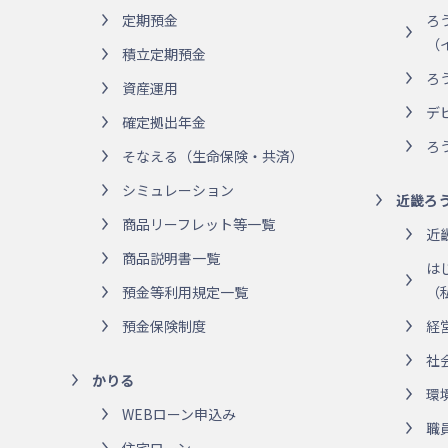
定期預金
ろ
（
積立定期預金
ろ
資産運用
デ
確定拠出年金
ろ
そなえる（生命保険・共済）
シミュレーション
近畿ろ
商品リーフレット等一覧
近
商品説明書一覧
は
預金等利用規定一覧
（
預金保険制度
経
社
かりる
環
WEBローン申込み
職