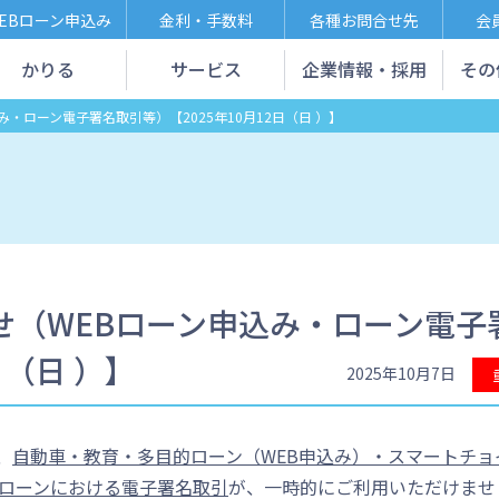
EBローン申込み
金利・手数料
各種お問合せ先
会
かりる
サービス
企業情報・採用
その
・ローン電子署名取引等）【2025年10月12日（日 ）】
せ（WEBローン申込み・ローン電子
日（日 ）】
2025年10月7日
、
自動車・教育・多目的ローン（WEB申込み）・スマートチョ
宅ローンにおける電子署名取引
が、一時的にご利用いただけませ